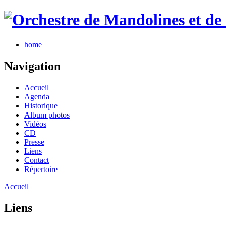
home
Navigation
Accueil
Agenda
Historique
Album photos
Vidéos
CD
Presse
Liens
Contact
Répertoire
Accueil
Liens